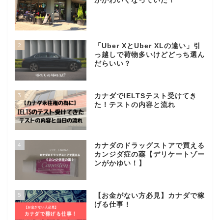
がかわいくなっていた！
2
「Uber XとUber XLの違い」引
っ越しで荷物多いけどどっち選ん
だらいい？
3
カナダでIELTSテスト受けてき
た！テストの内容と流れ
4
カナダのドラッグストアで買える
カンジダ症の薬【デリケートゾー
ンがかゆい！】
5
【お金がない方必見】カナダで稼
げる仕事！