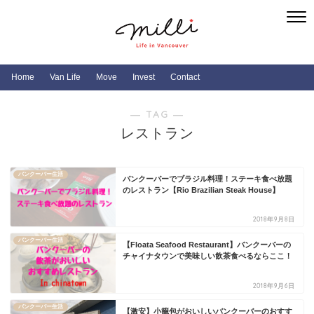
Home
Van Life
Move
Invest
Contact
― TAG ―
レストラン
バンクーバー生活
バンクーバーでブラジル料理！ステーキ食べ放題
のレストラン【Rio Brazilian Steak House】
2018年9月8日
バンクーバー生活
【Floata Seafood Restaurant】バンクーバーの
チャイナタウンで美味しい飲茶食べるならここ！
2018年9月6日
バンクーバー生活
【激安】小籠包がおいしいバンクーバーのおすす