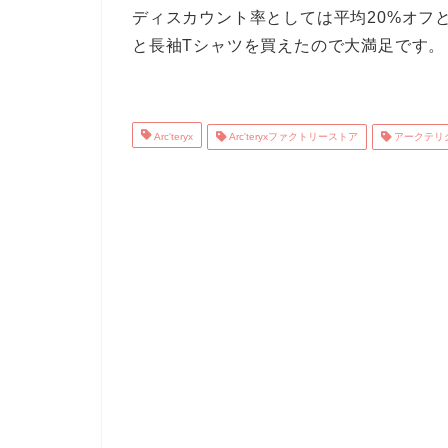
ディスカウント率としては平均20%オフ
と長袖Tシャツを買えたので大満足です。
Arc'teryx
Arc'teryxファクトリーストア
アークテリ