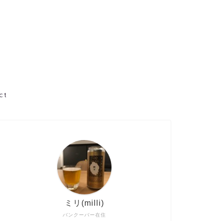
ct
ミリ(milli)
バンクーバー在住