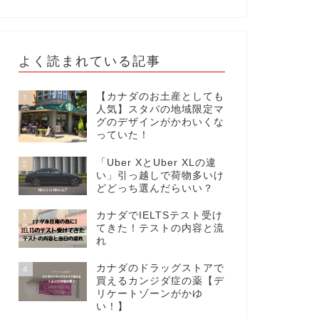
よく読まれている記事
【カナダのお土産としても
1
人気】スタバの地域限定マ
グのデザインがかわいくな
っていた！
「Uber XとUber XLの違
2
い」引っ越しで荷物多いけ
どどっち選んだらいい？
カナダでIELTSテスト受け
3
てきた！テストの内容と流
れ
カナダのドラッグストアで
4
買えるカンジダ症の薬【デ
リケートゾーンがかゆ
い！】