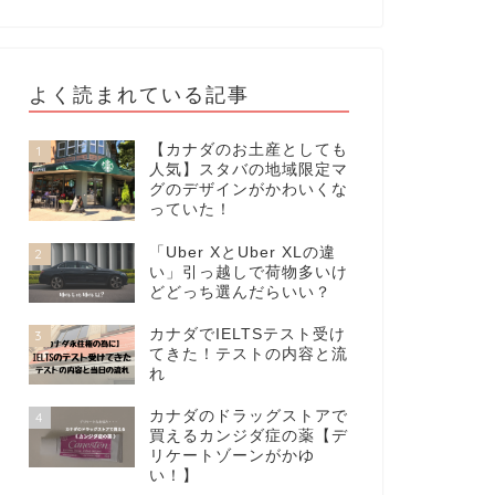
よく読まれている記事
【カナダのお土産としても
1
人気】スタバの地域限定マ
グのデザインがかわいくな
っていた！
「Uber XとUber XLの違
2
い」引っ越しで荷物多いけ
どどっち選んだらいい？
カナダでIELTSテスト受け
3
てきた！テストの内容と流
れ
カナダのドラッグストアで
4
買えるカンジダ症の薬【デ
リケートゾーンがかゆ
い！】