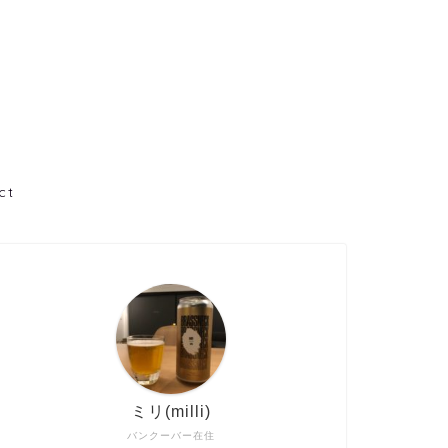
ct
ミリ(milli)
バンクーバー在住