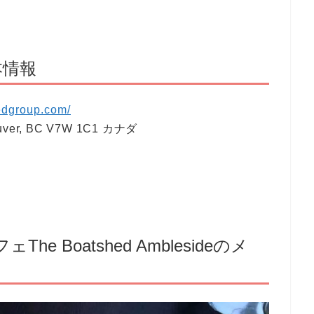
基本情報
edgroup.com/
ouver, BC V7W 1C1 カナダ
 Boatshed Amblesideのメ