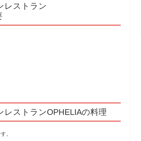
ンレストラン
要
レストランOPHELIAの
料理
です。