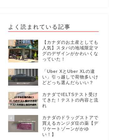
よく読まれている記事
【カナダのお土産としても
1
人気】スタバの地域限定マ
グのデザインがかわいくな
っていた！
「Uber XとUber XLの違
2
い」引っ越しで荷物多いけ
どどっち選んだらいい？
カナダでIELTSテスト受け
3
てきた！テストの内容と流
れ
カナダのドラッグストアで
4
買えるカンジダ症の薬【デ
リケートゾーンがかゆ
い！】