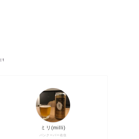
ct
ミリ(milli)
バンクーバー在住