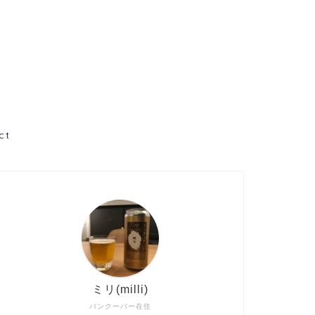
ct
ミリ(milli)
バンクーバー在住