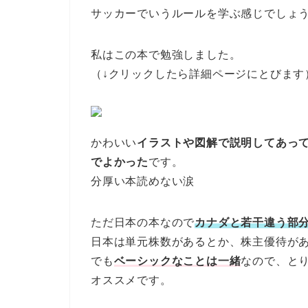
サッカーでいうルールを学ぶ感じでしょ
私はこの本で勉強しました。
（↓クリックしたら詳細ページにとびます
かわいい
イラストや図解で説明してあっ
でよかった
です。
分厚い本読めない涙
ただ日本の本なので
カナダと若干違う部
日本は単元株数があるとか、株主優待が
でも
ベーシックなことは一緒
なので、と
オススメです。