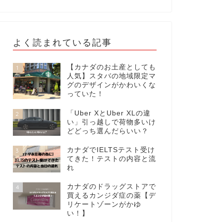
よく読まれている記事
【カナダのお土産としても
1
人気】スタバの地域限定マ
グのデザインがかわいくな
っていた！
「Uber XとUber XLの違
2
い」引っ越しで荷物多いけ
どどっち選んだらいい？
カナダでIELTSテスト受け
3
てきた！テストの内容と流
れ
カナダのドラッグストアで
4
買えるカンジダ症の薬【デ
リケートゾーンがかゆ
い！】