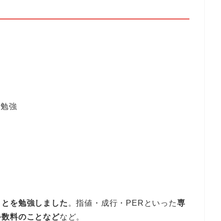
で勉強
ことを勉強しました
。指値・成行・PERといった
専
手数料のことなど
など。