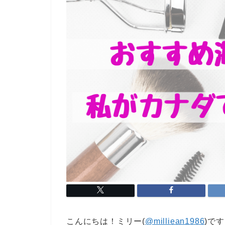
こんにちは！ミリー(
@milliean1986
)で