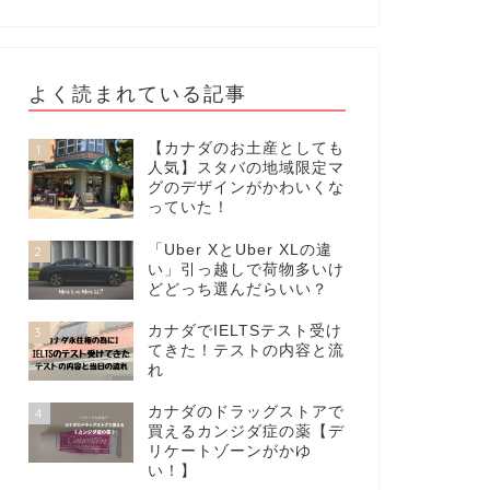
よく読まれている記事
【カナダのお土産としても
1
人気】スタバの地域限定マ
グのデザインがかわいくな
っていた！
「Uber XとUber XLの違
2
い」引っ越しで荷物多いけ
どどっち選んだらいい？
カナダでIELTSテスト受け
3
てきた！テストの内容と流
れ
カナダのドラッグストアで
4
買えるカンジダ症の薬【デ
リケートゾーンがかゆ
い！】