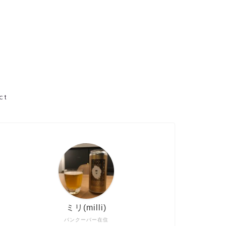
ct
ミリ(milli)
バンクーバー在住