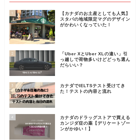
1
【カナダのお土産としても人気】
スタバの地域限定マグのデザイン
がかわいくなっていた！
2
「Uber XとUber XLの違い」引
っ越しで荷物多いけどどっち選ん
だらいい？
3
カナダでIELTSテスト受けてき
た！テストの内容と流れ
4
カナダのドラッグストアで買える
カンジダ症の薬【デリケートゾー
ンがかゆい！】