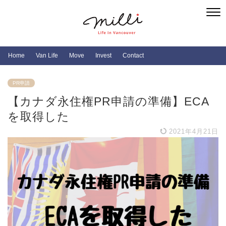
Home
Van Life
Move
Invest
Contact
PR申請
【カナダ永住権PR申請の準備】ECA
を取得した
2021年4月21日