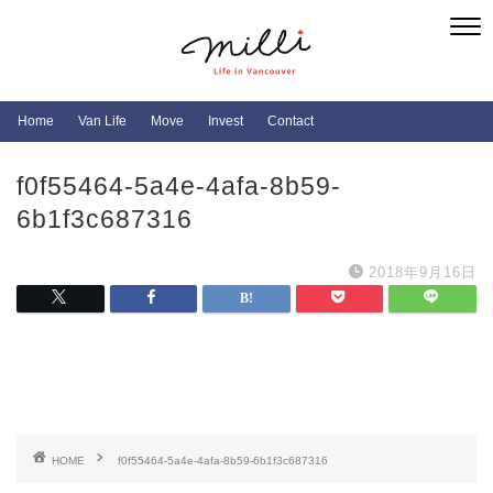
Home
Van Life
Move
Invest
Contact
f0f55464-5a4e-4afa-8b59-
6b1f3c687316
2018年9月16日
HOME
f0f55464-5a4e-4afa-8b59-6b1f3c687316