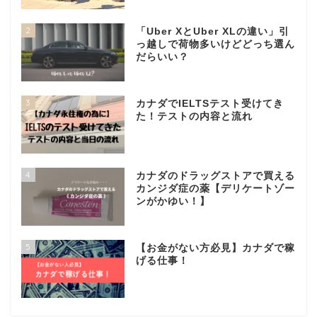
2
「Uber XとUber XLの違い」引
っ越しで荷物多いけどどっち選ん
だらいい？
3
カナダでIELTSテスト受けてき
た！テストの内容と流れ
4
カナダのドラッグストアで買える
カンジダ症の薬【デリケートゾー
ンがかゆい！】
5
【お金がない方必見】カナダで稼
げる仕事！