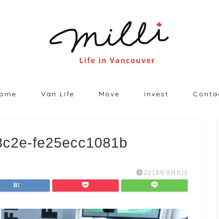
ome
Van Life
Move
Invest
Conta
8c2e-fe25ecc1081b
2018年9月8日