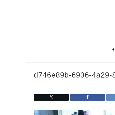
H
d746e89b-6936-4a29-