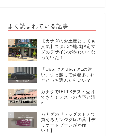
よく読まれている記事
【カナダのお土産としても
1
人気】スタバの地域限定マ
グのデザインがかわいくな
っていた！
「Uber XとUber XLの違
2
い」引っ越しで荷物多いけ
どどっち選んだらいい？
カナダでIELTSテスト受け
3
てきた！テストの内容と流
れ
カナダのドラッグストアで
4
買えるカンジダ症の薬【デ
リケートゾーンがかゆ
い！】