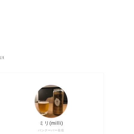
ct
ミリ(milli)
バンクーバー在住