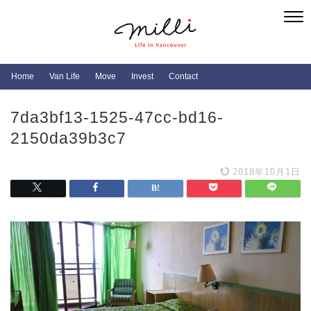
Home
Van Life
Move
Invest
Contact
7da3bf13-1525-47cc-bd16-
2150da39b3c7
2018年10月1日