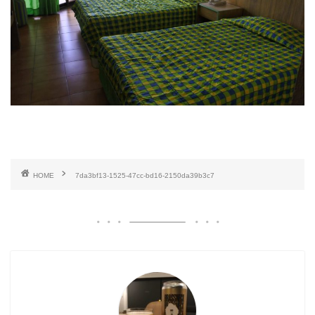
HOME
7da3bf13-1525-47cc-bd16-2150da39b3c7