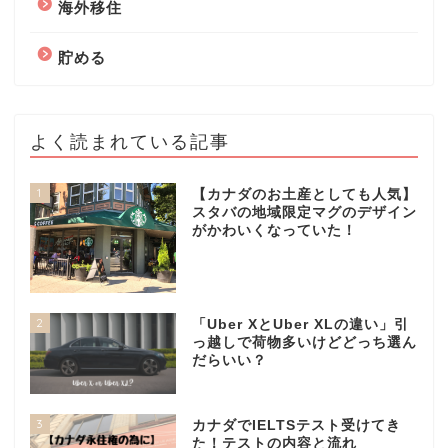
海外移住
貯める
よく読まれている記事
1
【カナダのお土産としても人気】
スタバの地域限定マグのデザイン
がかわいくなっていた！
2
「Uber XとUber XLの違い」引
っ越しで荷物多いけどどっち選ん
だらいい？
3
カナダでIELTSテスト受けてき
た！テストの内容と流れ