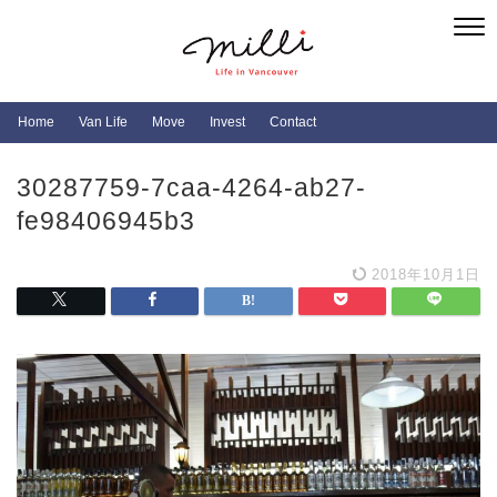
Home
Van Life
Move
Invest
Contact
30287759-7caa-4264-ab27-
fe98406945b3
2018年10月1日