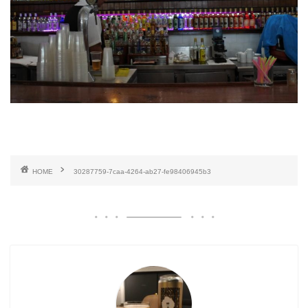
HOME
30287759-7caa-4264-ab27-fe98406945b3