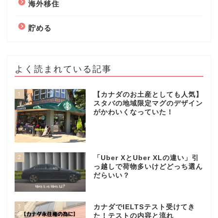
海外移住
貯める
よく読まれている記事
1
【カナダのお土産としても人気】
スタバの地域限定マグのデザイン
がかわいくなっていた！
2
「Uber XとUber XLの違い」引
っ越しで荷物多いけどどっち選ん
だらいい？
3
カナダでIELTSテスト受けてき
た！テストの内容と流れ