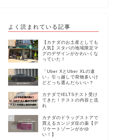
よく読まれている記事
【カナダのお土産としても
1
人気】スタバの地域限定マ
グのデザインがかわいくな
っていた！
「Uber XとUber XLの違
2
い」引っ越しで荷物多いけ
どどっち選んだらいい？
カナダでIELTSテスト受け
3
てきた！テストの内容と流
れ
カナダのドラッグストアで
4
買えるカンジダ症の薬【デ
リケートゾーンがかゆ
い！】