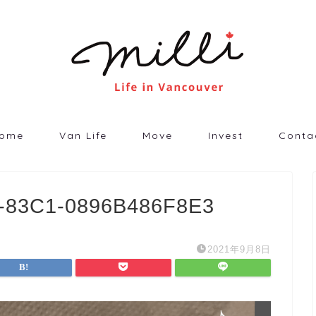
ome
Van Life
Move
Invest
Conta
-83C1-0896B486F8E3
2021年9月8日