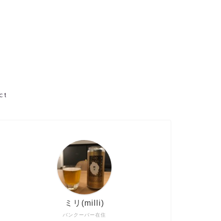
ct
ミリ(milli)
バンクーバー在住