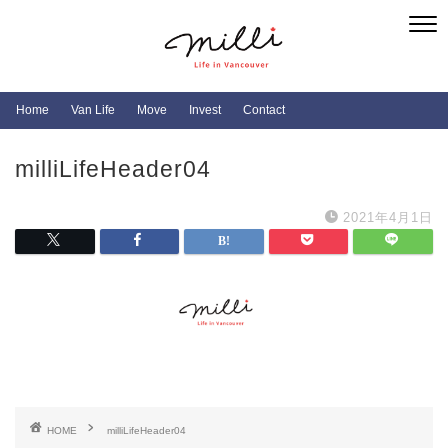
Home
Van Life
Move
Invest
Contact
milliLifeHeader04
2021年4月1日
HOME
milliLifeHeader04