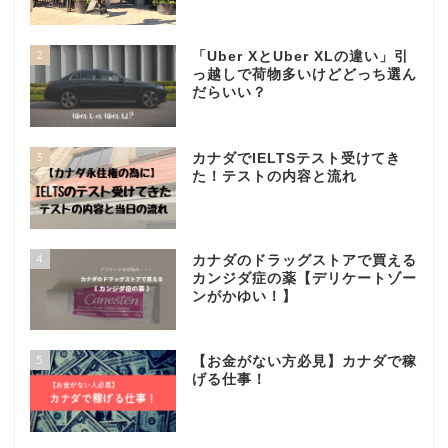
2
「Uber XとUber XLの違い」引
っ越しで荷物多いけどどっち選ん
だらいい？
3
カナダでIELTSテスト受けてき
た！テストの内容と流れ
4
カナダのドラッグストアで買える
カンジダ症の薬【デリケートゾー
ンがかゆい！】
5
【お金がない方必見】カナダで稼
げる仕事！