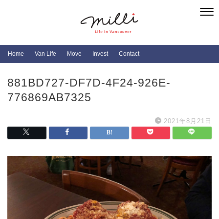
Home
Van Life
Move
Invest
Contact
881BD727-DF7D-4F24-926E-
776869AB7325
2021年8月21日