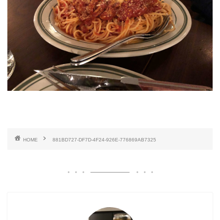
HOME
881BD727-DF7D-4F24-926E-776869AB7325