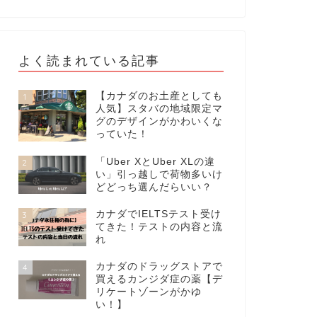
よく読まれている記事
【カナダのお土産としても
1
人気】スタバの地域限定マ
グのデザインがかわいくな
っていた！
「Uber XとUber XLの違
2
い」引っ越しで荷物多いけ
どどっち選んだらいい？
カナダでIELTSテスト受け
3
てきた！テストの内容と流
れ
カナダのドラッグストアで
4
買えるカンジダ症の薬【デ
リケートゾーンがかゆ
い！】