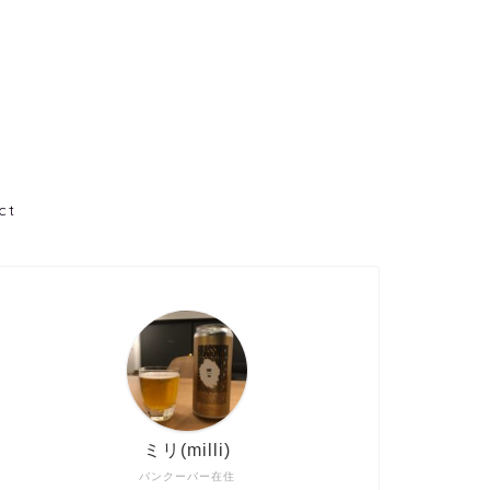
ct
ミリ(milli)
バンクーバー在住