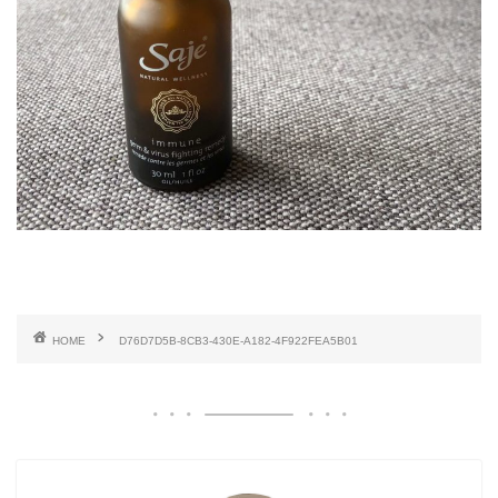
HOME
D76D7D5B-8CB3-430E-A182-4F922FEA5B01