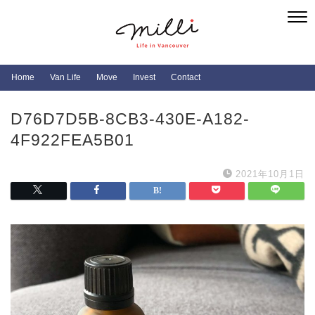
Home
Van Life
Move
Invest
Contact
D76D7D5B-8CB3-430E-A182-
4F922FEA5B01
2021年10月1日