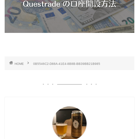
HOME
0B5546C2-D88A-41E4-8B8B-BB39BB21B985