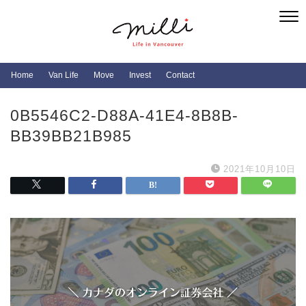
Home
Van Life
Move
Invest
Contact
0B5546C2-D88A-41E4-8B8B-
BB39BB21B985
2021年10月10日