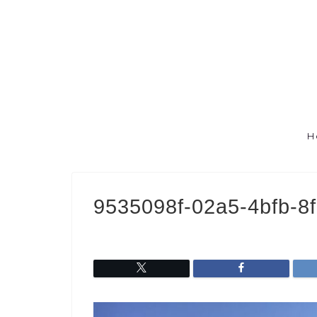
H
9535098f-02a5-4bfb-8