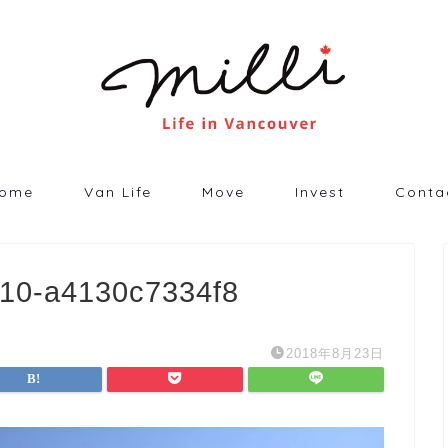
ome
Van Life
Move
Invest
Conta
f10-a4130c7334f8
2018年8月23日