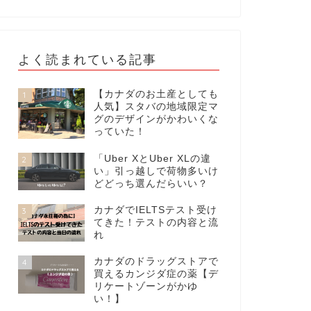
よく読まれている記事
【カナダのお土産としても
1
人気】スタバの地域限定マ
グのデザインがかわいくな
っていた！
「Uber XとUber XLの違
2
い」引っ越しで荷物多いけ
どどっち選んだらいい？
カナダでIELTSテスト受け
3
てきた！テストの内容と流
れ
カナダのドラッグストアで
4
買えるカンジダ症の薬【デ
リケートゾーンがかゆ
い！】