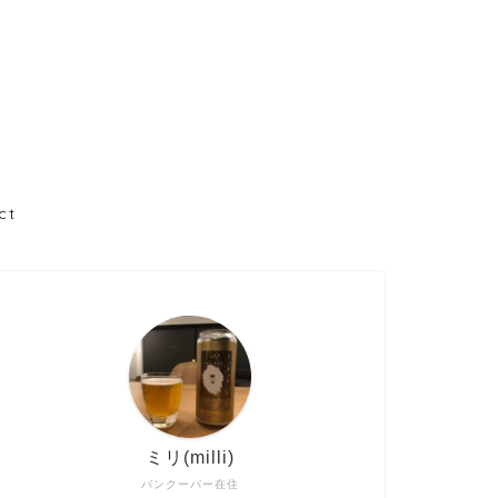
ct
ミリ(milli)
バンクーバー在住