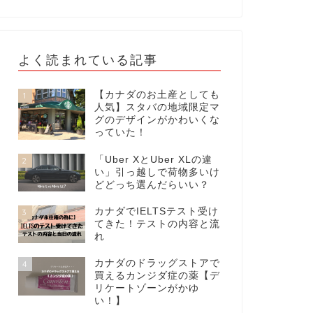
よく読まれている記事
【カナダのお土産としても
1
人気】スタバの地域限定マ
グのデザインがかわいくな
っていた！
「Uber XとUber XLの違
2
い」引っ越しで荷物多いけ
どどっち選んだらいい？
カナダでIELTSテスト受け
3
てきた！テストの内容と流
れ
カナダのドラッグストアで
4
買えるカンジダ症の薬【デ
リケートゾーンがかゆ
い！】