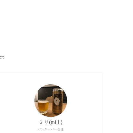
ct
ミリ(milli)
バンクーバー在住