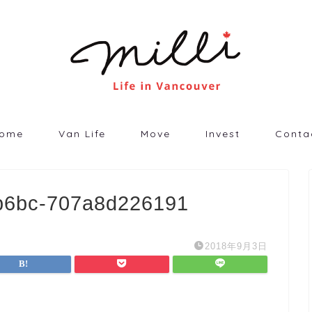
ome
Van Life
Move
Invest
Conta
b6bc-707a8d226191
2018年9月3日