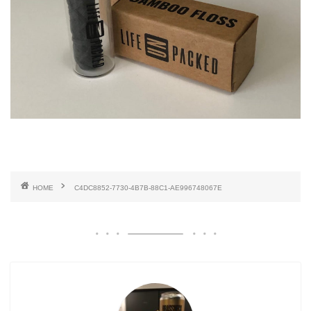
HOME
C4DC8852-7730-4B7B-88C1-AE996748067E