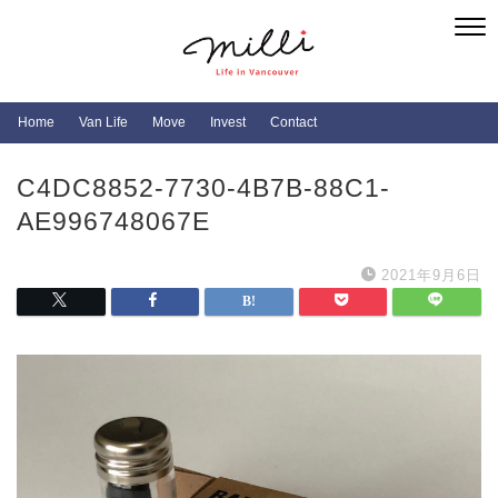
Home
Van Life
Move
Invest
Contact
C4DC8852-7730-4B7B-88C1-
AE996748067E
2021年9月6日