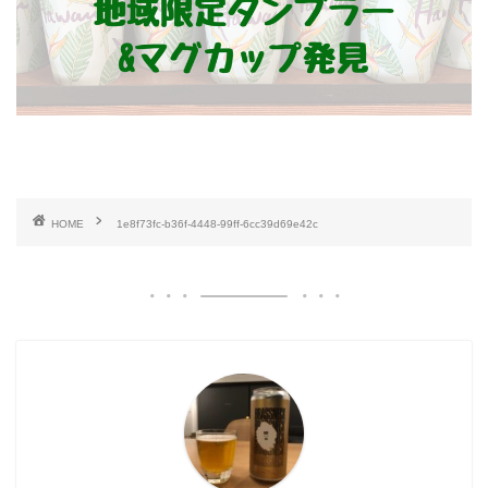
HOME
1e8f73fc-b36f-4448-99ff-6cc39d69e42c