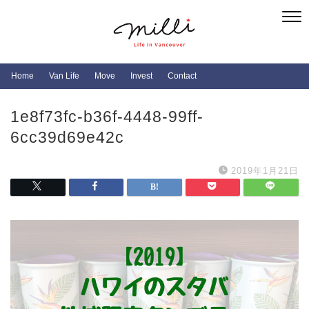
Home
Van Life
Move
Invest
Contact
1e8f73fc-b36f-4448-99ff-
6cc39d69e42c
2019年1月21日