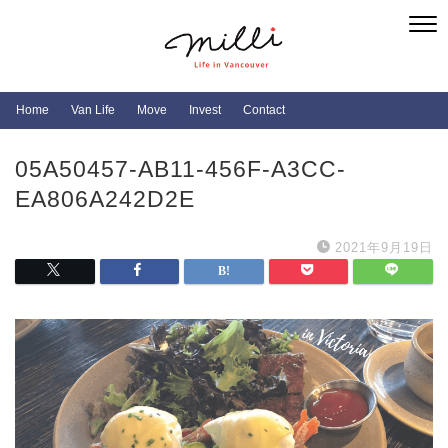
Home
Van Life
Move
Invest
Contact
05A50457-AB11-456F-A3CC-
EA806A242D2E
2021年9月19日