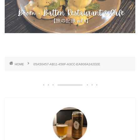
HOME
05A50457-AB11-456F-A3CC-EA806A242D2E