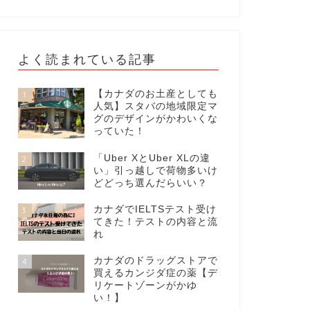
よく読まれている記事
【カナダのお土産としても
1
人気】スタバの地域限定マ
グのデザインがかわいくな
っていた！
「Uber XとUber XLの違
2
い」引っ越しで荷物多いけ
どどっち選んだらいい？
カナダでIELTSテスト受け
3
てきた！テストの内容と流
れ
カナダのドラッグストアで
4
買えるカンジダ症の薬【デ
リケートゾーンがかゆ
い！】