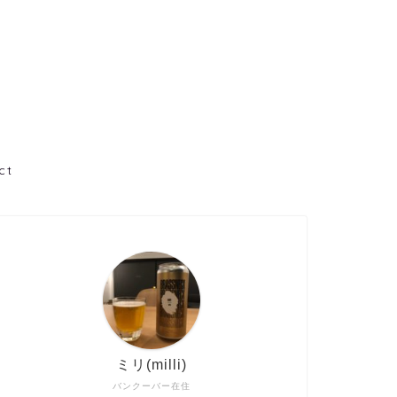
ct
ミリ(milli)
バンクーバー在住