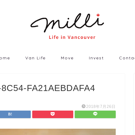
ome
Van Life
Move
Invest
Conta
-8C54-FA21AEBDAFA4
2018年7月26日