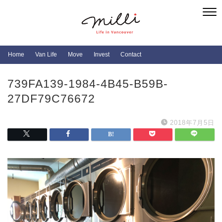
Home
Van Life
Move
Invest
Contact
739FA139-1984-4B45-B59B-
27DF79C76672
2018年7月5日