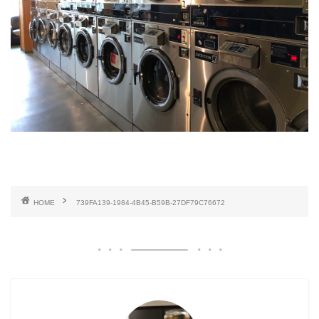
HOME
739FA139-1984-4B45-B59B-27DF79C76672