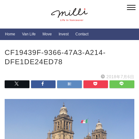
Home
Van Life
Move
Invest
Contact
CF19439F-9366-47A3-A214-
DFE1DE24ED78
2018年7月6日