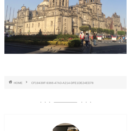
HOME
CF19439F-9366-47A3-A214-DFE1DE24ED78