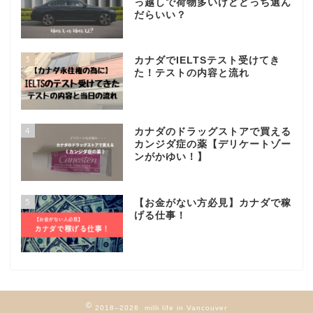
っ越しで荷物多いけどどっち選ん
だらいい？
3
カナダでIELTSテスト受けてき
た！テストの内容と流れ
4
カナダのドラッグストアで買える
カンジダ症の薬【デリケートゾー
ンがかゆい！】
5
【お金がない方必見】カナダで稼
げる仕事！
2018–2026 milli life in Vancouver