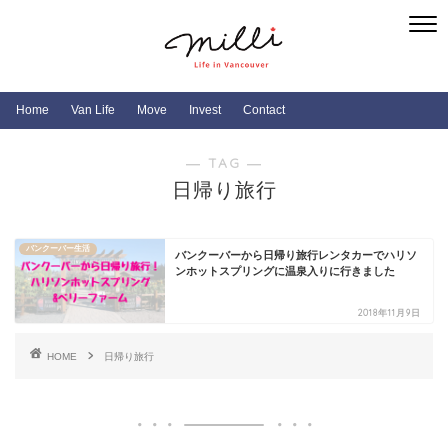
Home
Van Life
Move
Invest
Contact
― TAG ―
日帰り旅行
バンクーバー生活
バンクーバーから日帰り旅行レンタカーでハリソ
ンホットスプリングに温泉入りに行きました
2018年11月9日
HOME
日帰り旅行