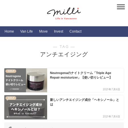
Home
Van Life
Move
Invest
Contact
― TAG ―
アンチエイジング
コスメ
Neutrogenaのナイトクリーム「Triple Age
Repair moisturizer」【使い切りレビュー】
2021年7月6日
コスメ
新しいアンチエイジング成分「ヘキシノール」と
は
2021年7月6日