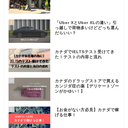
2
「Uber XとUber XLの違い」引
っ越しで荷物多いけどどっち選ん
だらいい？
3
カナダでIELTSテスト受けてき
た！テストの内容と流れ
4
カナダのドラッグストアで買える
カンジダ症の薬【デリケートゾー
ンがかゆい！】
5
【お金がない方必見】カナダで稼
げる仕事！