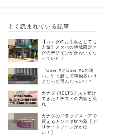
よく読まれている記事
【カナダのお土産としても
1
人気】スタバの地域限定マ
グのデザインがかわいくな
っていた！
「Uber XとUber XLの違
2
い」引っ越しで荷物多いけ
どどっち選んだらいい？
カナダでIELTSテスト受け
3
てきた！テストの内容と流
れ
カナダのドラッグストアで
4
買えるカンジダ症の薬【デ
リケートゾーンがかゆ
い！】