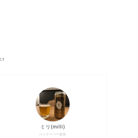
ct
ミリ(milli)
バンクーバー在住