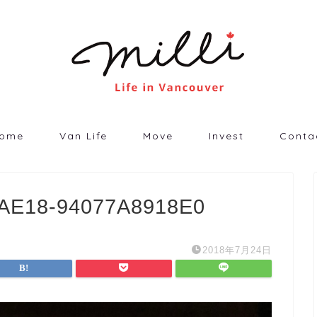
ome
Van Life
Move
Invest
Conta
-AE18-94077A8918E0
2018年7月24日