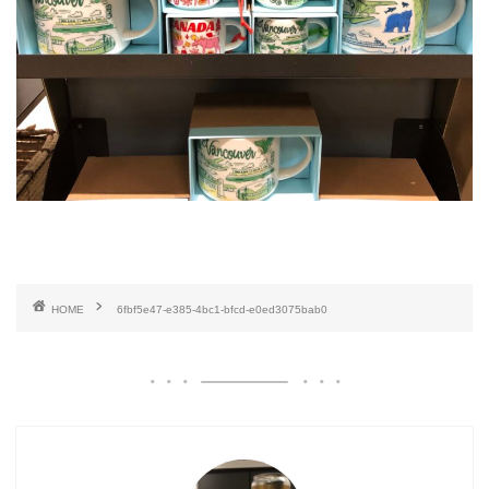
HOME
6fbf5e47-e385-4bc1-bfcd-e0ed3075bab0