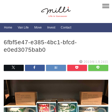
Home
Van Life
Move
Invest
Contact
6fbf5e47-e385-4bc1-bfcd-
e0ed3075bab0
2019年1月24日