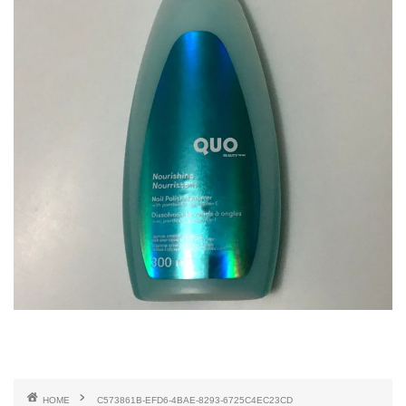
HOME
C573861B-EFD6-4BAE-8293-6725C4EC23CD