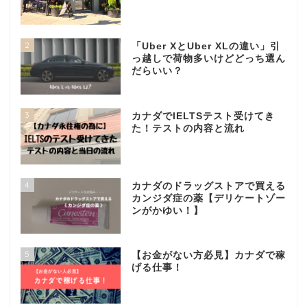
2
「Uber XとUber XLの違い」引
っ越しで荷物多いけどどっち選ん
だらいい？
3
カナダでIELTSテスト受けてき
た！テストの内容と流れ
4
カナダのドラッグストアで買える
カンジダ症の薬【デリケートゾー
ンがかゆい！】
5
【お金がない方必見】カナダで稼
げる仕事！