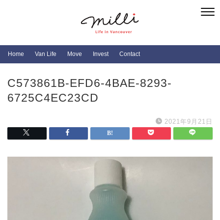
Home
Van Life
Move
Invest
Contact
C573861B-EFD6-4BAE-8293-
6725C4EC23CD
2021年9月21日