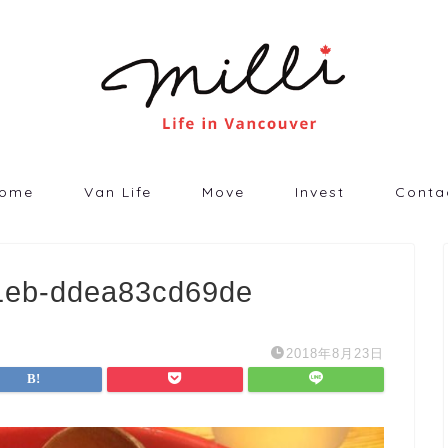
ome
Van Life
Move
Invest
Conta
a1eb-ddea83cd69de
2018年8月23日