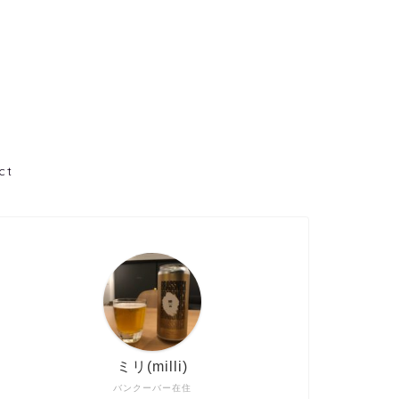
ct
ミリ(milli)
バンクーバー在住