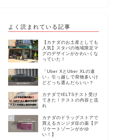
よく読まれている記事
【カナダのお土産としても
1
人気】スタバの地域限定マ
グのデザインがかわいくな
っていた！
「Uber XとUber XLの違
2
い」引っ越しで荷物多いけ
どどっち選んだらいい？
カナダでIELTSテスト受け
3
てきた！テストの内容と流
れ
カナダのドラッグストアで
4
買えるカンジダ症の薬【デ
リケートゾーンがかゆ
い！】