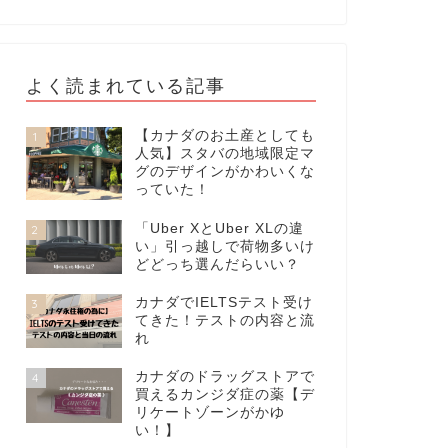
よく読まれている記事
【カナダのお土産としても
1
人気】スタバの地域限定マ
グのデザインがかわいくな
っていた！
「Uber XとUber XLの違
2
い」引っ越しで荷物多いけ
どどっち選んだらいい？
カナダでIELTSテスト受け
3
てきた！テストの内容と流
れ
カナダのドラッグストアで
4
買えるカンジダ症の薬【デ
リケートゾーンがかゆ
い！】