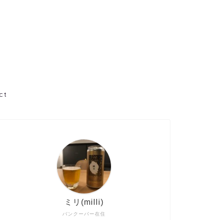
ct
ミリ(milli)
バンクーバー在住