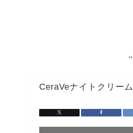
H
CeraVeナイトクリー